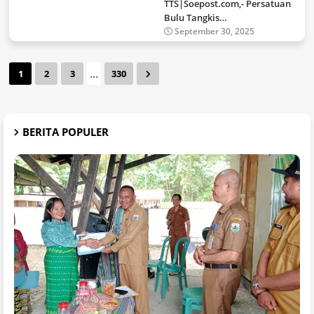
TTS|Soepost.com,- Persatuan
Bulu Tangkis…
September 30, 2025
...
1
2
3
330
BERITA POPULER