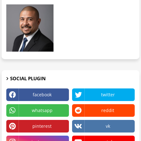
SOCIAL PLUGIN
facebook
twitter
whatsapp
reddit
pinterest
vk