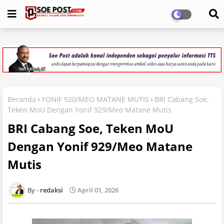
Beranda
YONIF 920/MEO MATANE MUTIS
BRI Cabang Soe,
Teken MoU Dengan Yonif 929/Meo Matane Mutis
BRI Cabang Soe, Teken MoU
Dengan Yonif 929/Meo Matane
Mutis
redaksi
April 01, 2026