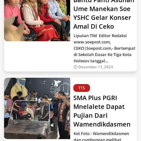
Ume Manekan Soe
YSHC Gelar Konser
Amal Di Ceko
Liputan TIM Editor Redaksi
www.soepost.com,
CEKO|Soepost.com,- Bertempat
di Sekolah Dasar Ke Tiga Kota
Holesov tanggal…
Desember 11, 2024
TTS
SMA Plus PGRI
Mnelalete Dapat
Pujian Dari
Wamendikdasmen
Ket Foto : Wamendikdasmen
dan rombongan melihat