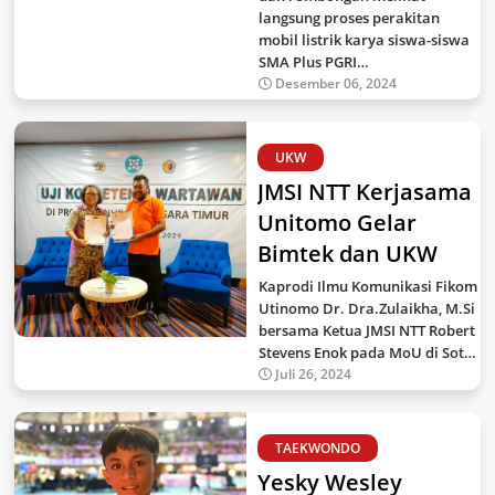
langsung proses perakitan
mobil listrik karya siswa-siswa
SMA Plus PGRI…
Desember 06, 2024
UKW
JMSI NTT Kerjasama
Unitomo Gelar
Bimtek dan UKW
Kaprodi Ilmu Komunikasi Fikom
Utinomo Dr. Dra.Zulaikha, M.Si
bersama Ketua JMSI NTT Robert
Stevens Enok pada MoU di Sot…
Juli 26, 2024
TAEKWONDO
Yesky Wesley