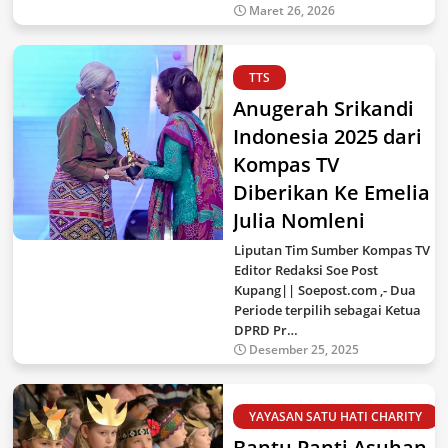
Maret 26, 2026
TTS
Anugerah Srikandi
Indonesia 2025 dari
Kompas TV
Diberikan Ke Emelia
Julia Nomleni
Liputan Tim Sumber Kompas TV
Editor Redaksi Soe Post
Kupang|| Soepost.com ,- Dua
Periode terpilih sebagai Ketua
DPRD Pr…
Desember 25, 2025
YAYASAN SATU HATI CHARITY
Bantu Panti Asuhan