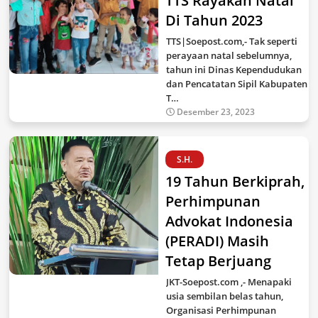
TTS Rayakan Natal
Di Tahun 2023
TTS|Soepost.com,- Tak seperti
perayaan natal sebelumnya,
tahun ini Dinas Kependudukan
dan Pencatatan Sipil Kabupaten
T…
Desember 23, 2023
S.H.
19 Tahun Berkiprah,
Perhimpunan
Advokat Indonesia
(PERADI) Masih
Tetap Berjuang
JKT-Soepost.com ,- Menapaki
usia sembilan belas tahun,
Organisasi Perhimpunan