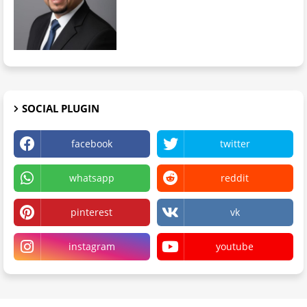
SOCIAL PLUGIN
facebook
twitter
whatsapp
reddit
pinterest
vk
instagram
youtube