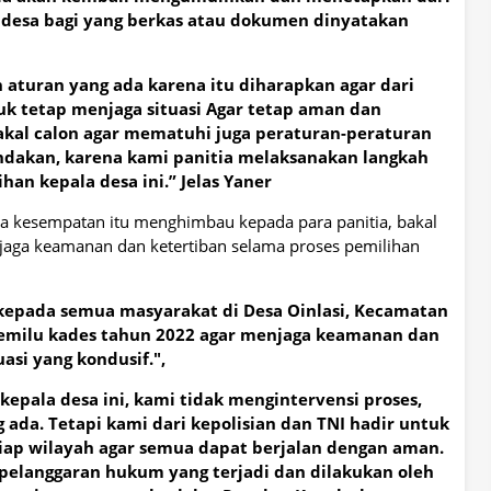
a desa bagi yang berkas atau dokumen dinyatakan
n aturan yang ada karena itu diharapkan agar dari
tuk tetap menjaga situasi Agar tetap aman dan
akal calon agar mematuhi juga peraturan-peraturan
indakan, karena kami panitia melaksanakan langkah
n kepala desa ini.” Jelas Yaner
da kesempatan itu menghimbau kepada para panitia, bakal
aga keamanan dan ketertiban selama proses pemilihan
 kepada semua masyarakat di Desa Oinlasi, Kecamatan
 pemilu kades tahun 2022 agar menjaga keamanan dan
asi yang kondusif.",
epala desa ini, kami tidak mengintervensi proses,
ada. Tetapi kami dari kepolisian dan TNI hadir untuk
iap wilayah agar semua dapat berjalan dengan aman.
a pelanggaran hukum yang terjadi dan dilakukan oleh