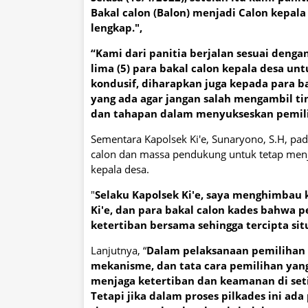
Bakal calon (Balon) menjadi Calon kepal
lengkap.",
“Kami dari panitia berjalan sesuai denga
lima (5) para bakal calon kepala desa un
kondusif, diharapkan juga kepada para b
yang ada agar jangan salah mengambil t
dan tahapan dalam menyukseskan pemiliha
Sementara Kapolsek Ki'e, Sunaryono, S.H, pa
calon dan massa pendukung untuk tetap menj
kepala desa.
"
Selaku Kapolsek Ki'e, saya menghimbau
Ki'e, dan para bakal calon kades bahwa
ketertiban bersama sehingga tercipta situ
Lanjutnya, “
Dalam pelaksanaan pemilihan k
mekanisme, dan tata cara pemilihan yang 
menjaga ketertiban dan keamanan di set
Tetapi jika dalam proses pilkades ini ad