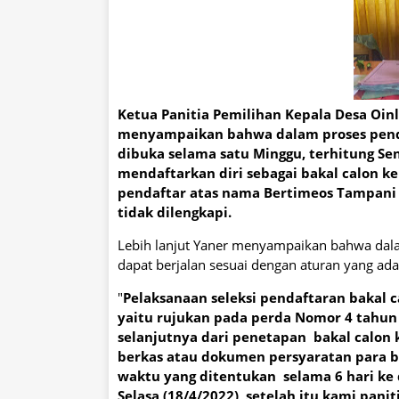
Ketua Panitia Pemilihan Kepala Desa Oinl
menyampaikan bahwa dalam proses pendaf
dibuka selama satu Minggu, terhitung Sen
mendaftarkan diri sebagai bakal calon k
pendaftar atas nama Bertimeos Tampani
tidak dilengkapi.
Lebih lanjut Yaner menyampaikan bahwa dalam
dapat berjalan sesuai dengan aturan yang ada
"
Pelaksanaan seleksi pendaftaran bakal c
yaitu rujukan pada perda Nomor 4 tahun 2
selanjutnya dari penetapan bakal calon 
berkas atau dokumen persyaratan para bak
waktu yang ditentukan selama 6 hari ke de
Selasa (18/4/2022), setelah itu kami p