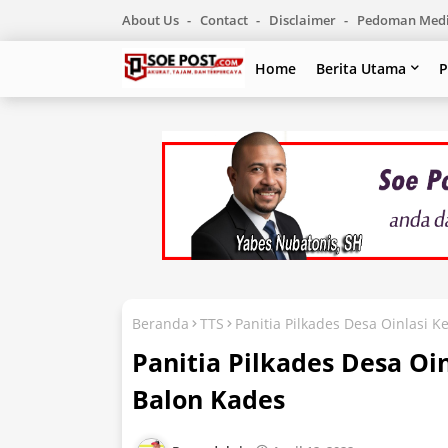
About Us
Contact
Disclaimer
Pedoman Medi
Home
Berita Utama
P
Beranda
TTS
Panitia Pilkades Desa Oinlasi 
Panitia Pilkades Desa Oi
Balon Kades