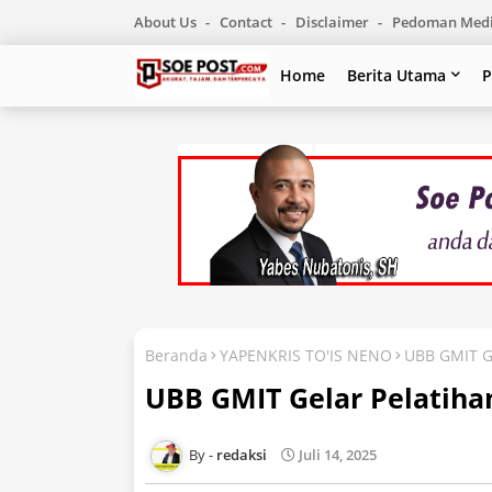
About Us
Contact
Disclaimer
Pedoman Medi
Home
Berita Utama
P
Beranda
YAPENKRIS TO'IS NENO
UBB GMIT Ge
UBB GMIT Gelar Pelatiha
redaksi
Juli 14, 2025