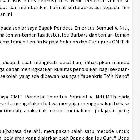
dikan Kristen (Yapenkris) To'is Neno Pendeta Nelson M.
but dan memberikan hormat serta apresiasi kepada Tim
n ini.
epada senior saya Bapak Pendeta Emeritus Semuel V. Niti,
a teman-teman fasilitator, Ibu Barbara dan teman-teman
rsama teman-teman Kepala Sekolah dan Guru-guru GMIT di
didapat saat mengikuti pelatihan, diharapkan mampu
ga dapat meningkatkan kualitas pendidikan bagi sekolah-
ekolah yang ada dibawah naungan Yapenkris To'is Neno".
aya GMIT Pendeta Emeritus Semuel V. Niti,M.Th pada
peserta mengatakan bahwa mengajar menggunakan bahasa
permudah anak-anak dalam memahami pelajaran yang
u(bahasa daerah), merupakan salah satu metode untuk
elajaran yang diajarkan oleh Bapak dan Ibu Guru". Ucap