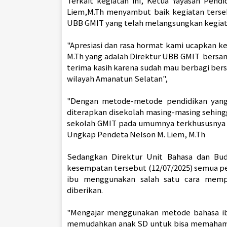
Terkait kegiatan ini, Ketua Yayasan Pendi
Liem,M.Th menyambut baik kegiatan terse
UBB GMIT yang telah melangsungkan kegiata
"Apresiasi dan rasa hormat kami ucapkan k
M.Th yang adalah Direktur UBB GMIT bersam
terima kasih karena sudah mau berbagi be
wilayah Amanatun Selatan",
"Dengan metode-metode pendidikan yang 
diterapkan disekolah masing-masing sehing
sekolah GMIT pada umumnya terkhususnya s
Ungkap Pendeta Nelson M. Liem, M.Th
Sedangkan Direktur Unit Bahasa dan Bud
kesempatan tersebut (12/07/2025) semua 
ibu menggunakan salah satu cara mem
diberikan.
"
Mengajar menggunakan metode bahasa ib
memudahkan anak SD untuk bisa memahami p