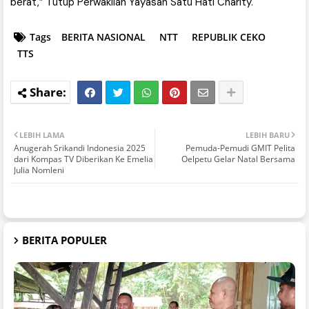
berat,” Tutup Perwakilan Yayasan Satu Hati Charity.
Tags
BERITA NASIONAL
NTT
REPUBLIK CEKO
TTS
LEBIH LAMA
LEBIH BARU
Anugerah Srikandi Indonesia 2025
Pemuda-Pemudi GMIT Pelita
dari Kompas TV Diberikan Ke Emelia
Oelpetu Gelar Natal Bersama
Julia Nomleni
BERITA POPULER