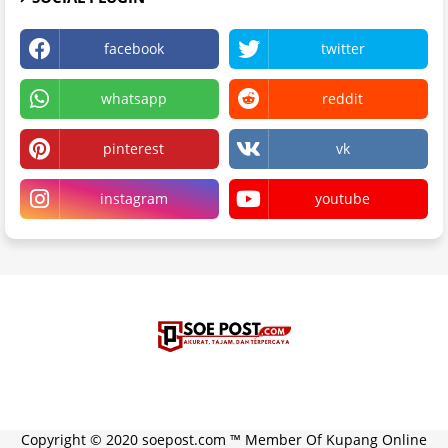
facebook
twitter
whatsapp
reddit
pinterest
vk
instagram
youtube
Blogger Templates
kode pembelian berhasil×27€33311223
PremiumBloggerThemes.com
Copyright © 2020 soepost.com ™ Member Of Kupang Online