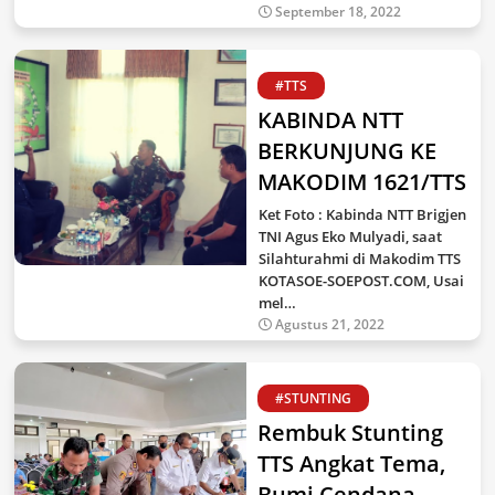
September 18, 2022
#TTS
KABINDA NTT
BERKUNJUNG KE
MAKODIM 1621/TTS
Ket Foto : Kabinda NTT Brigjen
TNI Agus Eko Mulyadi, saat
Silahturahmi di Makodim TTS
KOTASOE-SOEPOST.COM, Usai
mel…
Agustus 21, 2022
#STUNTING
Rembuk Stunting
TTS Angkat Tema,
Bumi Cendana