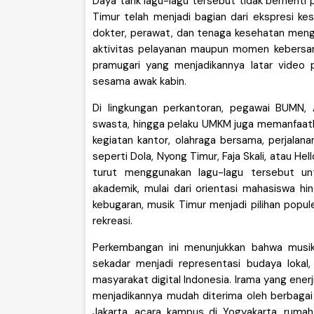
Daya tarik lagu-lagu tersebut tidak berhenti
Timur telah menjadi bagian dari ekspresi kes
dokter, perawat, dan tenaga kesehatan meng
aktivitas pelayanan maupun momen kebersamaa
pramugari yang menjadikannya latar video p
sesama awak kabin.
Di lingkungan perkantoran, pegawai BUMN, 
swasta, hingga pelaku UMKM juga memanfaatk
kegiatan kantor, olahraga bersama, perjalana
seperti Dola, Nyong Timur, Faja Skali, atau He
turut menggunakan lagu-lagu tersebut u
akademik, mulai dari orientasi mahasiswa hi
kebugaran, musik Timur menjadi pilihan popul
rekreasi.
Perkembangan ini menunjukkan bahwa musik 
sekadar menjadi representasi budaya lokal
masyarakat digital Indonesia. Irama yang ener
menjadikannya mudah diterima oleh berbagai 
Jakarta, acara kampus di Yogyakarta, rumah