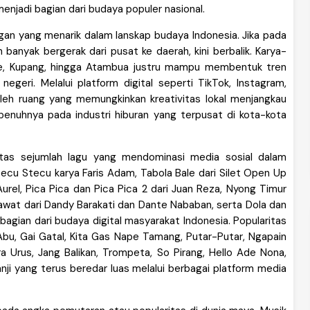
menjadi bagian dari budaya populer nasional.
an yang menarik dalam lanskap budaya Indonesia. Jika pada
 banyak bergerak dari pusat ke daerah, kini berbalik. Karya-
re, Kupang, hingga Atambua justru mampu membentuk tren
negeri. Melalui platform digital seperti TikTok, Instagram,
leh ruang yang memungkinkan kreativitas lokal menjangkau
penuhnya pada industri hiburan yang terpusat di kota-kota
itas sejumlah lagu yang mendominasi media sosial dalam
tecu Stecu karya Faris Adam, Tabola Bale dari Silet Open Up
rel, Pica Pica dan Pica Pica 2 dari Juan Reza, Nyong Timur
awat dari Dandy Barakati dan Dante Nababan, serta Dola dan
bagian dari budaya digital masyarakat Indonesia. Popularitas
bu, Gai Gatal, Kita Gas Nape Tamang, Putar-Putar, Ngapain
ra Urus, Jang Balikan, Trompeta, So Pirang, Hello Ade Nona,
nji yang terus beredar luas melalui berbagai platform media