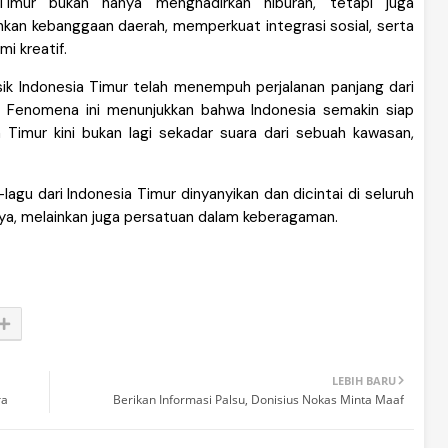
 Timur bukan hanya menghadirkan hiburan, tetapi juga
an kebanggaan daerah, memperkuat integrasi sosial, serta
 kreatif.
ik Indonesia Timur telah menempuh perjalanan panjang dari
l. Fenomena ini menunjukkan bahwa Indonesia semakin siap
Timur kini bukan lagi sekadar suara dari sebuah kawasan,
lagu dari Indonesia Timur dinyanyikan dan dicintai di seluruh
nya, melainkan juga persatuan dalam keberagaman.
LEBIH BARU
ra
Berikan Informasi Palsu, Donisius Nokas Minta Maaf