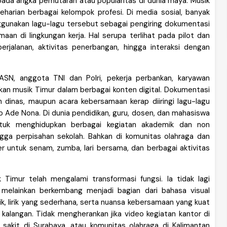
 pada angka pemutaran atau popularitas di dunia maya. Musik
eharian berbagai kelompok profesi. Di media sosial, banyak
gunakan lagu-lagu tersebut sebagai pengiring dokumentasi
n di lingkungan kerja. Hal serupa terlihat pada pilot dan
erjalanan, aktivitas penerbangan, hingga interaksi dengan
ASN, anggota TNI dan Polri, pekerja perbankan, karyawan
an musik Timur dalam berbagai konten digital. Dokumentasi
n dinas, maupun acara kebersamaan kerap diiringi lagu-lagu
llo Ade Nona. Di dunia pendidikan, guru, dosen, dan mahasiswa
ntuk menghidupkan berbagai kegiatan akademik dan non
ngga perpisahan sekolah. Bahkan di komunitas olahraga dan
er untuk senam, zumba, lari bersama, dan berbagai aktivitas
Timur telah mengalami transformasi fungsi. Ia tidak lagi
, melainkan berkembang menjadi bagian dari bahasa visual
jik, lirik yang sederhana, serta nuansa kebersamaan yang kuat
kalangan. Tidak mengherankan jika video kegiatan kantor di
 sakit di Surabaya, atau komunitas olahraga di Kalimantan